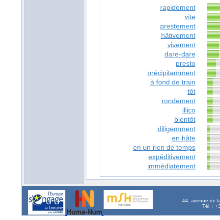
rapidement
vite
prestement
hâtivement
vivement
dare-dare
presto
précipitamment
à fond de train
tôt
rondement
illico
bientôt
diligemment
en hâte
en un rien de temps
expéditivement
immédiatement
44, avenue de l
Tél. : 