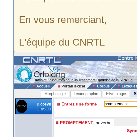
En vous remerciant,
L'équipe du CNRTL
Accueil
Portail lexical
Corpus
Lexique
Morphologie
Lexicographie
Etymologie
S
Entrez une forme
Dicosyn
CRISCO
PROMPTEMENT
, adverbe
Syno