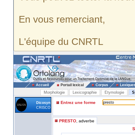
En vous remerciant,
L'équipe du CNRTL
Accueil
Portail lexical
Corpus
Lexique
Morphologie
Lexicographie
Etymologie
S
Entrez une forme
Dicosyn
CRISCO
PRESTO
, adverbe
S