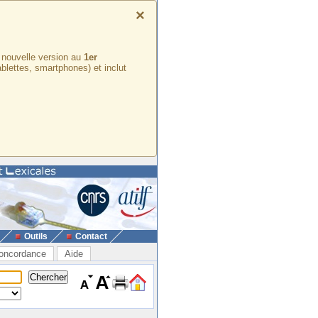
×
e nouvelle version au
1er
ablettes, smartphones) et inclut
Outils
Contact
oncordance
Aide