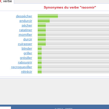
R
, verbe
Synonymes du verbe "racornir"
dessécher
endurcir
sécher
ratatiner
momifier
durcir
cuirasser
blinder
griller
grésiller
rabougrir
recroqueviller
rétrécir