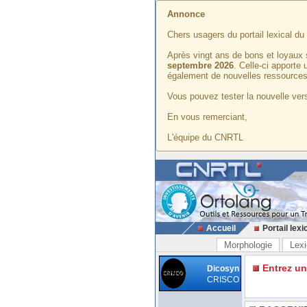
Annonce
Chers usagers du portail lexical d
Après vingt ans de bons et loyaux 
septembre 2026
. Celle-ci apporte
également de nouvelles ressources
Vous pouvez tester la nouvelle vers
En vous remerciant,
L'équipe du CNRTL
Accueil
Portail lexi
Morphologie
Lexi
Entrez u
Dicosyn
CRISCO