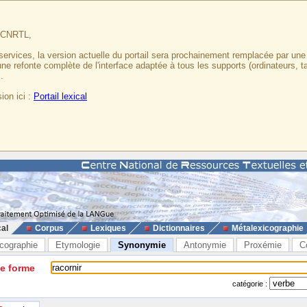
u CNRTL,
services, la version actuelle du portail sera prochainement remplacée par un
 une refonte complète de l'interface adaptée à tous les supports (ordinateurs, t
.
ion ici :
Portail lexical
cal
Corpus
Lexiques
Dictionnaires
Métalexicographie
cographie
Etymologie
Synonymie
Antonymie
Proxémie
C
ne forme
catégorie :