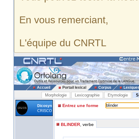
En vous remerciant,
L'équipe du CNRTL
Accueil
Portail lexical
Corpus
Lexique
Morphologie
Lexicographie
Etymologie
S
Entrez une forme
Dicosyn
CRISCO
BLINDER
, verbe