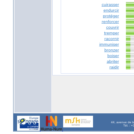
cuirasser
endurcir
protéger
renforcer
couvrir
tremper
racornir
immuniser
bronzer
boiser
abriter
raidir
44, avenue de l
Tél. : 