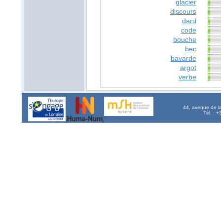
glacier
discours
dard
code
bouche
bec
bavarde
argot
verbe
44, avenue de l
Tél. : 