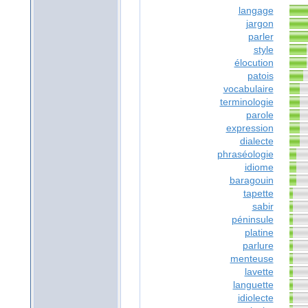
langage
jargon
parler
style
élocution
patois
vocabulaire
terminologie
parole
expression
dialecte
phraséologie
idiome
baragouin
tapette
sabir
péninsule
platine
parlure
menteuse
lavette
languette
idiolecte