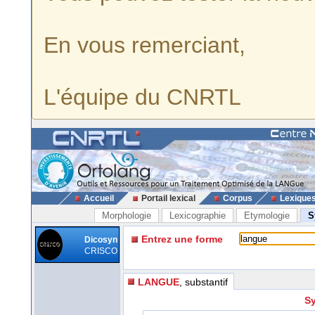
En vous remerciant,
L'équipe du CNRTL
Accueil
Portail lexical
Corpus
Lexique
Morphologie
Lexicographie
Etymologie
S
Entrez une forme
Dicosyn
CRISCO
LANGUE
, substantif
Sy