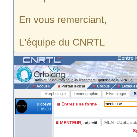
En vous remerciant,
L'équipe du CNRTL
Accueil
Portail lexical
Corpus
Lexique
Morphologie
Lexicographie
Etymologie
S
Entrez une forme
Dicosyn
CRISCO
MENTEUSE
, sub
MENTEUR
, adjectif
S