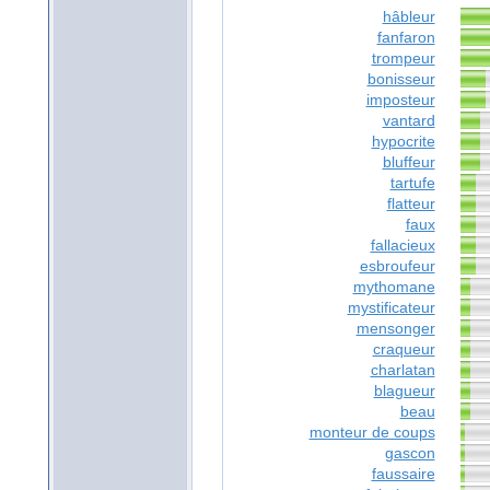
hâbleur
fanfaron
trompeur
bonisseur
imposteur
vantard
hypocrite
bluffeur
tartufe
flatteur
faux
fallacieux
esbroufeur
mythomane
mystificateur
mensonger
craqueur
charlatan
blagueur
beau
monteur de coups
gascon
faussaire