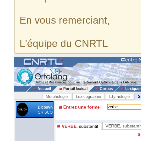
En vous remerciant,
L'équipe du CNRTL
Accueil
Portail lexical
Corpus
Lexique
Morphologie
Lexicographie
Etymologie
S
Entrez une forme
Dicosyn
CRISCO
VERBE
, substanti
VERBE
, substantif
S