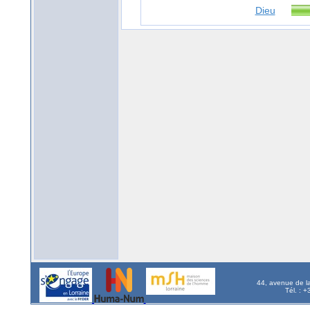
Dieu
44, avenue de l
Tél. : 