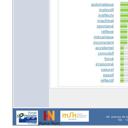
automatique
instinctif
irréfléchi
machinal
spontané
réflexe
mécanique
inconscient
accidentel
convulsif
forcé
irraisonné
naturel
passif
réflectif
44, avenue de l
Tél. : 