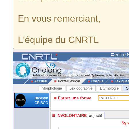
En vous remerciant,
L'équipe du CNRTL
Accueil
Portail lexical
Corpus
Lexique
Morphologie
Lexicographie
Etymologie
S
Entrez une forme
Dicosyn
CRISCO
INVOLONTAIRE
, adjectif
Syn