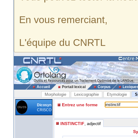
En vous remerciant,
L'équipe du CNRTL
Accueil
Portail lexical
Corpus
Lexique
Morphologie
Lexicographie
Etymologie
S
Entrez une forme
Dicosyn
CRISCO
INSTINCTIF
, adjectif
Sy