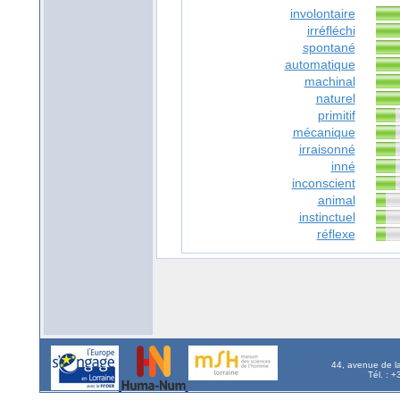
involontaire
irréfléchi
spontané
automatique
machinal
naturel
primitif
mécanique
irraisonné
inné
inconscient
animal
instinctuel
réflexe
44, avenue de l
Tél. : 