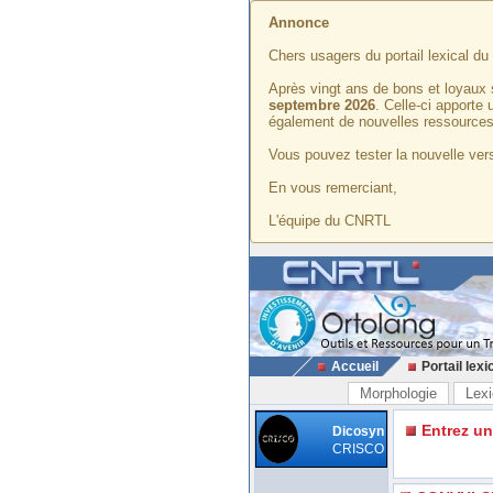
Annonce
Chers usagers du portail lexical d
Après vingt ans de bons et loyaux 
septembre 2026
. Celle-ci apporte
également de nouvelles ressources
Vous pouvez tester la nouvelle vers
En vous remerciant,
L'équipe du CNRTL
Accueil
Portail lexi
Morphologie
Lexi
Entrez u
Dicosyn
CRISCO