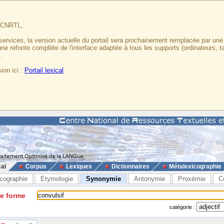
u CNRTL,
services, la version actuelle du portail sera prochainement remplacée par un
 une refonte complète de l'interface adaptée à tous les supports (ordinateurs, t
.
ion ici :
Portail lexical
cal
Corpus
Lexiques
Dictionnaires
Métalexicographie
cographie
Etymologie
Synonymie
Antonymie
Proxémie
C
ne forme
catégorie :