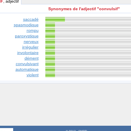
IF
, adjectif
Synonymes de l'adjectif "convulsif"
saccadé
spasmodique
rompu
paroxystique
nerveux
irrégulier
involontaire
dément
convulsivant
automatique
violent