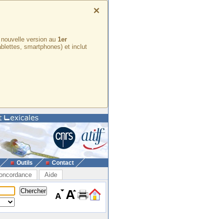
×
e nouvelle version au
1er
ablettes, smartphones) et inclut
Outils
Contact
oncordance
Aide