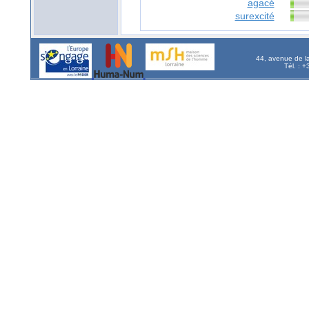
agacé
surexcité
44, avenue de l
Tél. : 