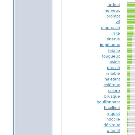
ardent
nerveux
prompt
vif
empressé
irrité
énervé
impétueux
fébrile
fougueux
avide
pressé
irritable
haletant
coléreux
colère
brusque
bouillonnant
bouillant
inquiet
indocile
désireux
attentif