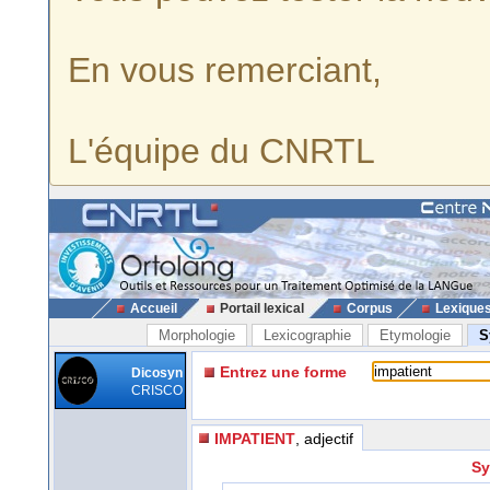
En vous remerciant,
L'équipe du CNRTL
Accueil
Portail lexical
Corpus
Lexique
Morphologie
Lexicographie
Etymologie
S
Entrez une forme
Dicosyn
CRISCO
IMPATIENT
, adjectif
Sy