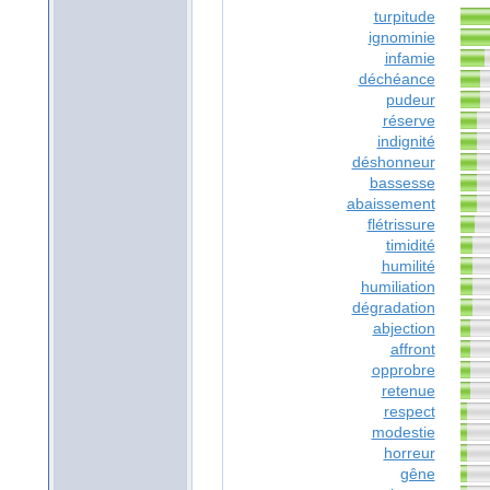
turpitude
ignominie
infamie
déchéance
pudeur
réserve
indignité
déshonneur
bassesse
abaissement
flétrissure
timidité
humilité
humiliation
dégradation
abjection
affront
opprobre
retenue
respect
modestie
horreur
gêne