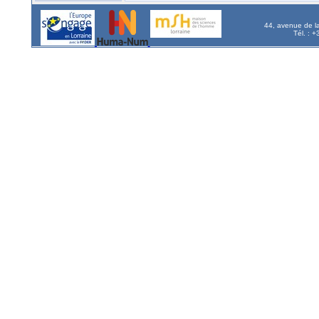
44, avenue de l
Tél. : 