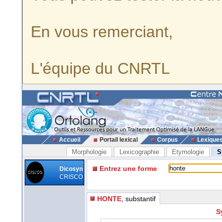
En vous remerciant,
L'équipe du CNRTL
Accueil
Portail lexical
Corpus
Lexique
Morphologie
Lexicographie
Etymologie
S
Entrez une forme
Dicosyn
CRISCO
HONTE
, substantif
S