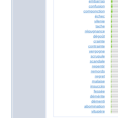
embarras
confusion
componction
échec
vilenie
tache
répugnance
dégoût
crainte
contrainte
vergogne
scrupule
scandale
repentir
remords
regret
malaise
insuccès
fessée
démérite
démenti
abomination
vitupère