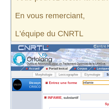
En vous remerciant,
L'équipe du CNRTL
Accueil
Portail lexical
Corpus
Lexique
Morphologie
Lexicographie
Etymologie
S
Entrez une forme
Dicosyn
CRISCO
INFAMIE
, substantif
Sy