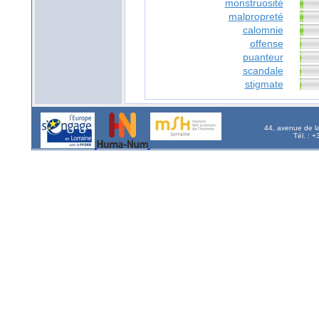
monstruosité
malpropreté
calomnie
offense
puanteur
scandale
stigmate
44, avenue de l
Tél. : 