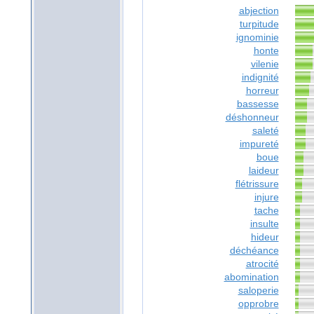
abjection
turpitude
ignominie
honte
vilenie
indignité
horreur
bassesse
déshonneur
saleté
impureté
boue
laideur
flétrissure
injure
tache
insulte
hideur
déchéance
atrocité
abomination
saloperie
opprobre