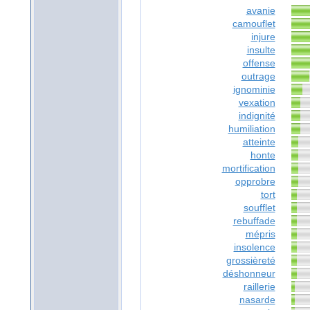
avanie
camouflet
injure
insulte
offense
outrage
ignominie
vexation
indignité
humiliation
atteinte
honte
mortification
opprobre
tort
soufflet
rebuffade
mépris
insolence
grossièreté
déshonneur
raillerie
nasarde