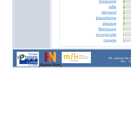
moquerie
gifle
démenti
blasphème
attaque
flétrissure
incongruité
ravage
44, avenue de l
Tél. : 