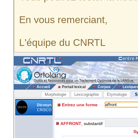
En vous remerciant,
L'équipe du CNRTL
Accueil
Portail lexical
Corpus
Lexique
Morphologie
Lexicographie
Etymologie
S
Entrez une forme
Dicosyn
CRISCO
AFFRONT
, substantif
Sy