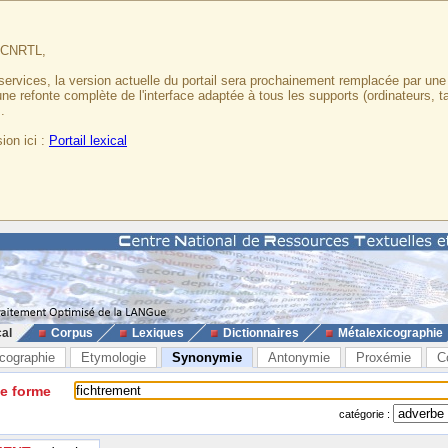
u CNRTL,
services, la version actuelle du portail sera prochainement remplacée par un
 une refonte complète de l'interface adaptée à tous les supports (ordinateurs, t
.
ion ici :
Portail lexical
cal
Corpus
Lexiques
Dictionnaires
Métalexicographie
cographie
Etymologie
Synonymie
Antonymie
Proxémie
C
ne forme
catégorie :