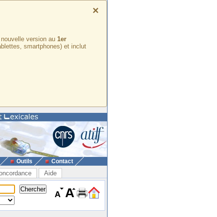
×
e nouvelle version au
1er
ablettes, smartphones) et inclut
Outils
Contact
oncordance
Aide