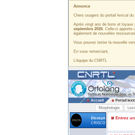
Annonce
Chers usagers du portail lexical d
Après vingt ans de bons et loyaux 
septembre 2026
. Celle-ci apporte
également de nouvelles ressources
Vous pouvez tester la nouvelle vers
En vous remerciant,
L'équipe du CNRTL
Accueil
Portail lexi
Morphologie
Lexi
Entrez u
Dicosyn
CRISCO