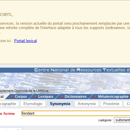
u CNRTL,
services, la version actuelle du portail sera prochainement remplacée par un
 une refonte complète de l'interface adaptée à tous les supports (ordinateurs, t
.
ion ici :
Portail lexical
cal
Corpus
Lexiques
Dictionnaires
Métalexicographie
cographie
Etymologie
Synonymie
Antonymie
Proxémie
C
ne forme
catégorie :