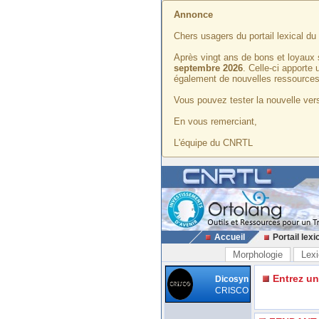
Annonce
Chers usagers du portail lexical d
Après vingt ans de bons et loyaux 
septembre 2026
. Celle-ci apporte
également de nouvelles ressources
Vous pouvez tester la nouvelle vers
En vous remerciant,
L'équipe du CNRTL
Accueil
Portail lexi
Morphologie
Lexi
Entrez u
Dicosyn
CRISCO