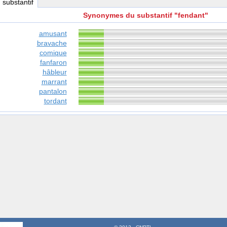
, substantif
Synonymes du substantif "fendant"
amusant
bravache
comique
fanfaron
hâbleur
marrant
pantalon
tordant