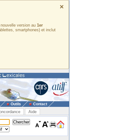
×
e nouvelle version au
1er
ablettes, smartphones) et inclut
Outils
Contact
oncordance
Aide