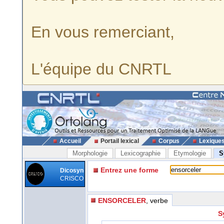
En vous remerciant,
L'équipe du CNRTL
Accueil
Portail lexical
Corpus
Lexique
Morphologie
Lexicographie
Etymologie
S
Entrez une forme
Dicosyn
CRISCO
ENSORCELER
, verbe
S