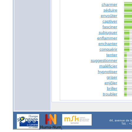
charmer
séduire
envoûter
captiver
fasciner
subjuguer
enflammer
enchanter
conquérir
tenter
suggestionner
maléficier
hypnotiser
griser
enjôler
briller
troubler
44, avenue de l
Tél. : 