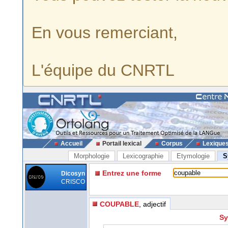
En vous remerciant,
L'équipe du CNRTL
Accueil
Portail lexical
Corpus
Lexique
Morphologie
Lexicographie
Etymologie
S
Entrez une forme
Dicosyn
CRISCO
COUPABLE
, adjectif
Sy