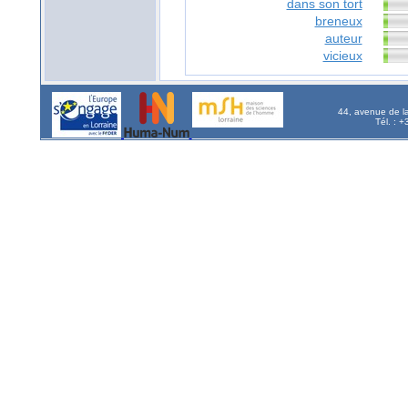
dans son tort
breneux
auteur
vicieux
44, avenue de l
Tél. : 