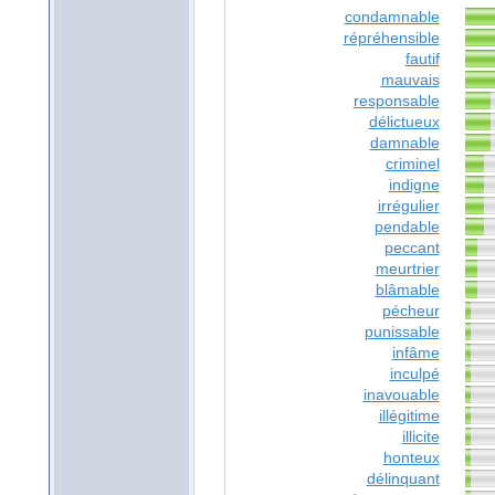
condamnable
répréhensible
fautif
mauvais
responsable
délictueux
damnable
criminel
indigne
irrégulier
pendable
peccant
meurtrier
blâmable
pécheur
punissable
infâme
inculpé
inavouable
illégitime
illicite
honteux
délinquant