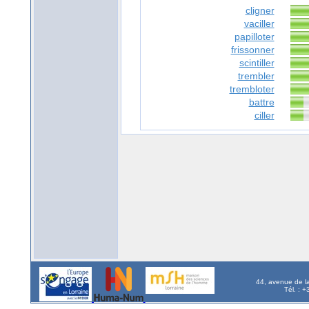
cligner
vaciller
papilloter
frissonner
scintiller
trembler
trembloter
battre
ciller
44, avenue de l
Tél. : 