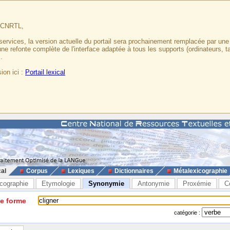
u CNRTL,
services, la version actuelle du portail sera prochainement remplacée par un
 une refonte complète de l'interface adaptée à tous les supports (ordinateurs, t
.
ion ici :
Portail lexical
cal
Corpus
Lexiques
Dictionnaires
Métalexicographie
cographie
Etymologie
Synonymie
Antonymie
Proxémie
C
ne forme
catégorie :