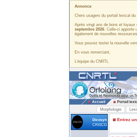
Annonce
Chers usagers du portail lexical d
Après vingt ans de bons et loyaux 
septembre 2026
. Celle-ci apporte
également de nouvelles ressources
Vous pouvez tester la nouvelle vers
En vous remerciant,
L'équipe du CNRTL
Accueil
Portail lexi
Morphologie
Lexi
Entrez u
Dicosyn
CRISCO