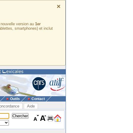
×
e nouvelle version au
1er
ablettes, smartphones) et inclut
Outils
Contact
oncordance
Aide