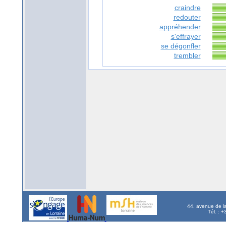
craindre
redouter
appréhender
s'effrayer
se dégonfler
trembler
44, avenue de l
Tél. : 