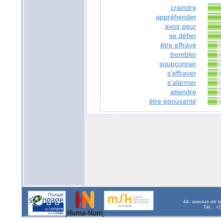
craindre
appréhender
avoir peur
se défier
être effrayé
trembler
soupçonner
s'effrayer
s'alarmer
attendre
être épouvanté
44, avenue de l
Tél. : 