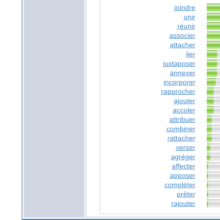
joindre
unir
réunir
associer
attacher
lier
juxtaposer
annexer
incorporer
rapprocher
ajouter
accoler
attribuer
combiner
rattacher
verser
agréger
affecter
apposer
compléter
prêter
rajouter