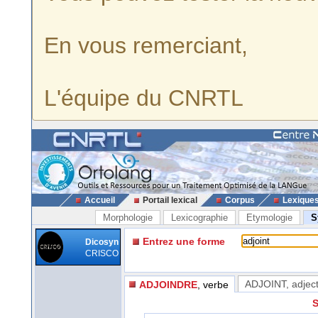
En vous remerciant,
L'équipe du CNRTL
Accueil
Portail lexical
Corpus
Lexique
Morphologie
Lexicographie
Etymologie
S
Entrez une forme
Dicosyn
CRISCO
ADJOINT
, adject
ADJOINDRE
, verbe
S