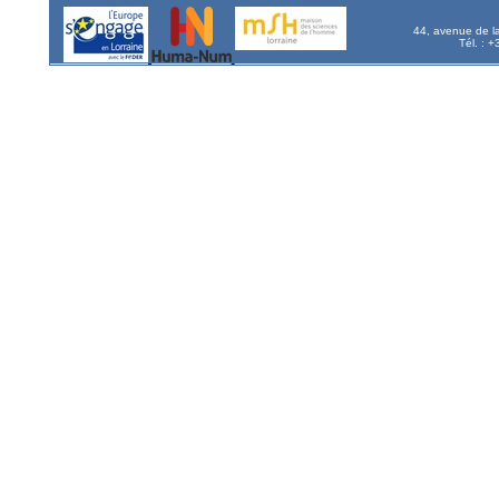
44, avenue de l
Tél. : 