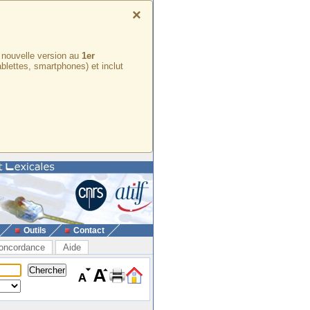
×
e nouvelle version au
1er
ablettes, smartphones) et inclut
Outils
Contact
oncordance
Aide