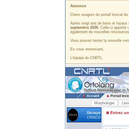
Annonce
Chers usagers du portail lexical d
Après vingt ans de bons et loyaux 
septembre 2026
. Celle-ci apporte
également de nouvelles ressources
Vous pouvez tester la nouvelle vers
En vous remerciant,
L'équipe du CNRTL
Accueil
Portail lexi
Morphologie
Lexi
Entrez u
Dicosyn
CRISCO