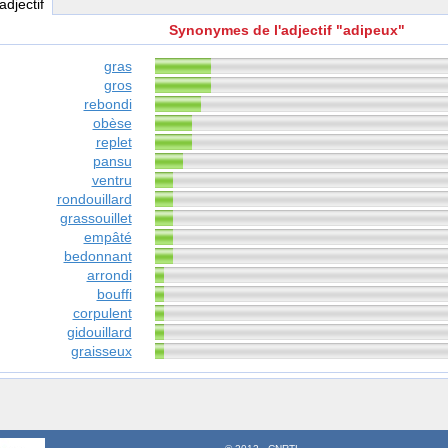
 adjectif
Synonymes de l'adjectif "adipeux"
gras
gros
rebondi
obèse
replet
pansu
ventru
rondouillard
grassouillet
empâté
bedonnant
arrondi
bouffi
corpulent
gidouillard
graisseux