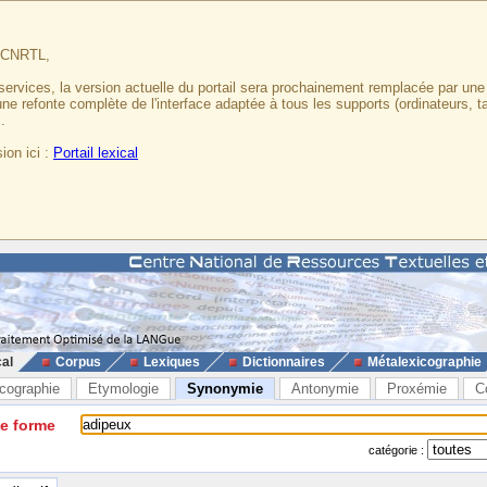
u CNRTL,
services, la version actuelle du portail sera prochainement remplacée par un
 une refonte complète de l'interface adaptée à tous les supports (ordinateurs, t
.
ion ici :
Portail lexical
cal
Corpus
Lexiques
Dictionnaires
Métalexicographie
cographie
Etymologie
Synonymie
Antonymie
Proxémie
C
ne forme
catégorie :