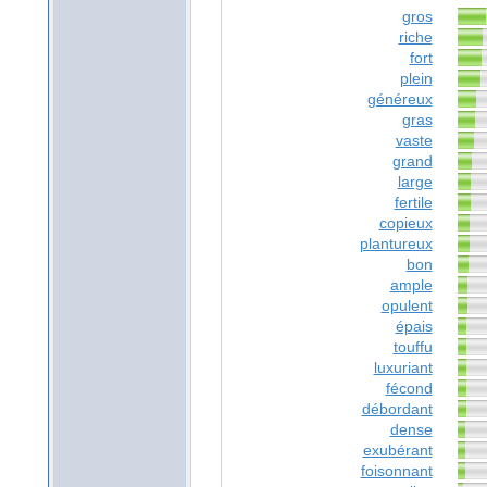
gros
riche
fort
plein
généreux
gras
vaste
grand
large
fertile
copieux
plantureux
bon
ample
opulent
épais
touffu
luxuriant
fécond
débordant
dense
exubérant
foisonnant