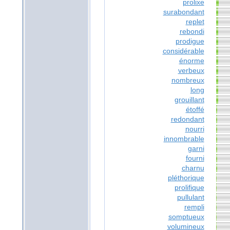
prolixe
surabondant
replet
rebondi
prodigue
considérable
énorme
verbeux
nombreux
long
grouillant
étoffé
redondant
nourri
innombrable
garni
fourni
charnu
pléthorique
prolifique
pullulant
rempli
somptueux
volumineux