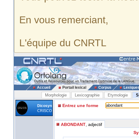
En vous remerciant,
L'équipe du CNRTL
Accueil
Portail lexical
Corpus
Lexique
Morphologie
Lexicographie
Etymologie
S
Entrez une forme
Dicosyn
CRISCO
ABONDANT
, adjectif
Sy