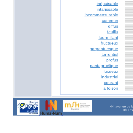
inépuisable
intarissable
incommensurable
commun
diffus
feuillu
fourmillant
fructueux
gargantuesque
torrentiel
profus
pantagruélique
luxueux
industriel
courant
à foison
44, avenue de l
Tél. : 