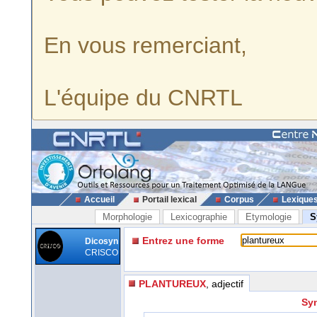
En vous remerciant,
L'équipe du CNRTL
Accueil
Portail lexical
Corpus
Lexique
Morphologie
Lexicographie
Etymologie
S
Entrez une forme
Dicosyn
CRISCO
PLANTUREUX
, adjectif
Syn