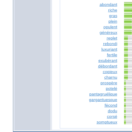
abondant
riche
gras
plein
opulent
généreux
replet
rebondi
luxuriant
fertile
exubérant
débordant
copieux
charnu
prospère
potelé
pantagruélique
gargantuesque
fécond
dodu
corsé
somptueux