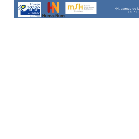
44, avenue de l
Tél. : 