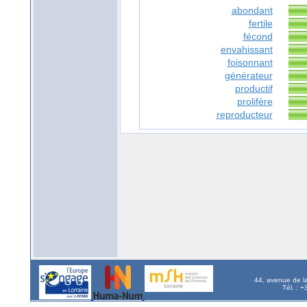
abondant
fertile
fécond
envahissant
foisonnant
générateur
productif
prolifère
reproducteur
44, avenue de l
Tél. : 