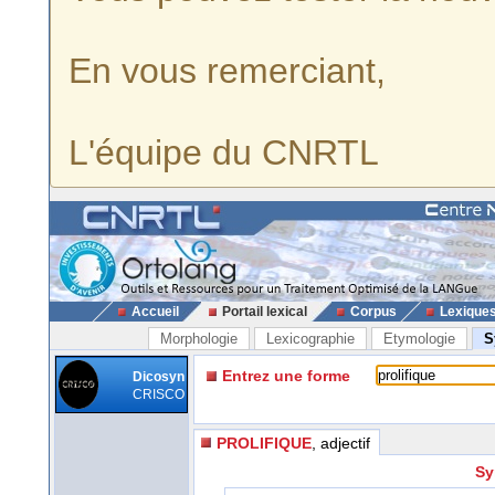
En vous remerciant,
L'équipe du CNRTL
Accueil
Portail lexical
Corpus
Lexique
Morphologie
Lexicographie
Etymologie
S
Entrez une forme
Dicosyn
CRISCO
PROLIFIQUE
, adjectif
Sy