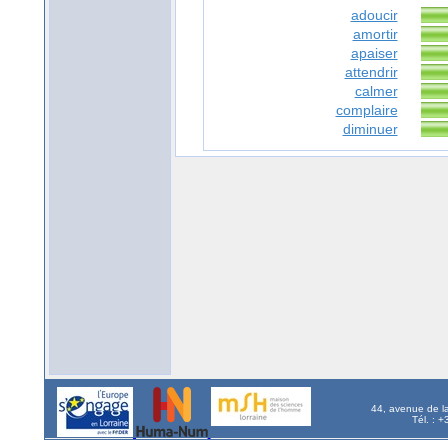
adoucir
amortir
apaiser
attendrir
calmer
complaire
diminuer
44, avenue de l
Tél. : 