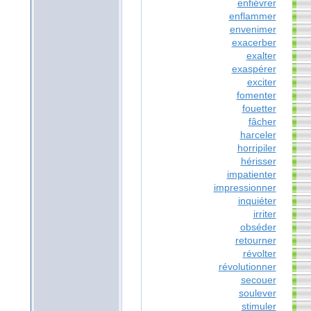
enfiévrer
enflammer
envenimer
exacerber
exalter
exaspérer
exciter
fomenter
fouetter
fâcher
harceler
horripiler
hérisser
impatienter
impressionner
inquiéter
irriter
obséder
retourner
révolter
révolutionner
secouer
soulever
stimuler