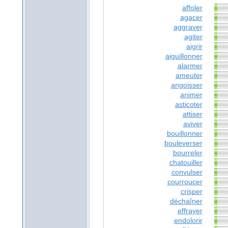
affoler
agacer
aggraver
agiter
aigrir
aiguillonner
alarmer
ameuter
angoisser
animer
asticoter
attiser
aviver
bouillonner
bouleverser
bourreler
chatouiller
convulser
courroucer
crisper
déchaîner
effrayer
endolorir