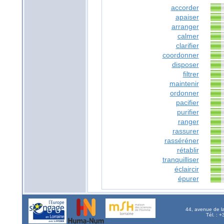
accorder
apaiser
arranger
calmer
clarifier
coordonner
disposer
filtrer
maintenir
ordonner
pacifier
purifier
ranger
rassurer
rasséréner
rétablir
tranquilliser
éclaircir
épurer
44, avenue de l
Tél. : 