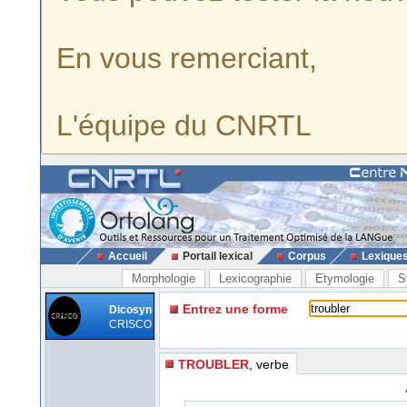
En vous remerciant,
L'équipe du CNRTL
Accueil
Portail lexical
Corpus
Lexique
Morphologie
Lexicographie
Etymologie
S
Entrez une forme
Dicosyn
CRISCO
TROUBLER
, verbe