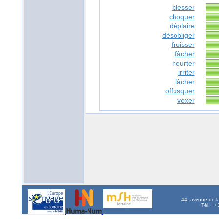
blesser
choquer
déplaire
désobliger
froisser
fâcher
heurter
irriter
lâcher
offusquer
vexer
44, avenue de l
Tél. : 