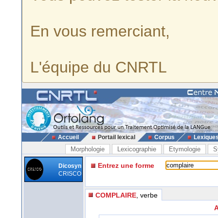
En vous remerciant,
L'équipe du CNRTL
Accueil
Portail lexical
Corpus
Lexique
Morphologie
Lexicographie
Etymologie
S
Entrez une forme
Dicosyn
CRISCO
COMPLAIRE
, verbe
A