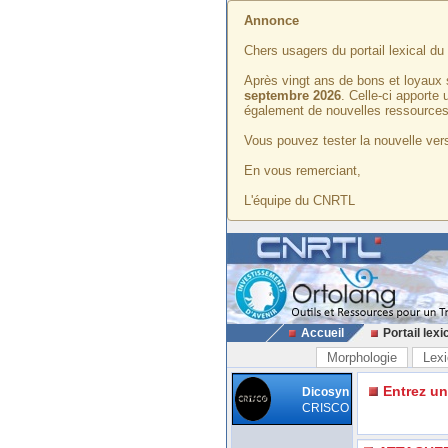
Annonce
Chers usagers du portail lexical d
Après vingt ans de bons et loyaux 
septembre 2026
. Celle-ci apporte
également de nouvelles ressources
Vous pouvez tester la nouvelle vers
En vous remerciant,
L'équipe du CNRTL
Accueil
Portail lexi
Morphologie
Lexi
Entrez u
Dicosyn
CRISCO