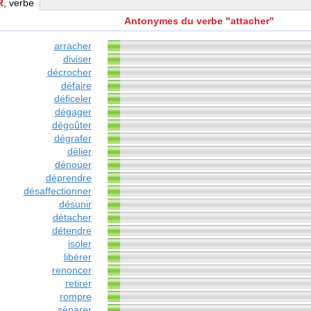
R
, verbe
Antonymes du verbe "attacher"
arracher
diviser
décrocher
défaire
déficeler
dégager
dégoûter
dégrafer
délier
dénouer
déprendre
désaffectionner
désunir
détacher
détendre
isoler
libérer
renoncer
retirer
rompre
séparer