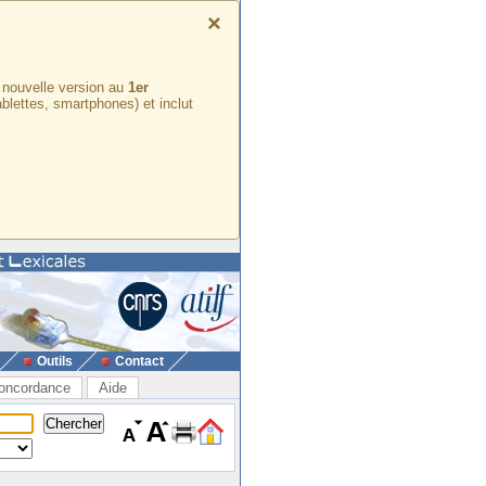
×
e nouvelle version au
1er
ablettes, smartphones) et inclut
Outils
Contact
oncordance
Aide