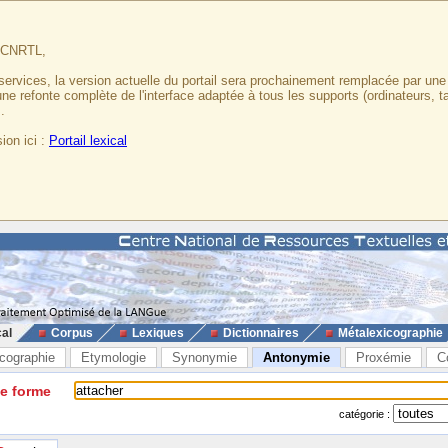
u CNRTL,
services, la version actuelle du portail sera prochainement remplacée par un
 une refonte complète de l'interface adaptée à tous les supports (ordinateurs, t
.
ion ici :
Portail lexical
cal
Corpus
Lexiques
Dictionnaires
Métalexicographie
cographie
Etymologie
Synonymie
Antonymie
Proxémie
C
ne forme
catégorie :