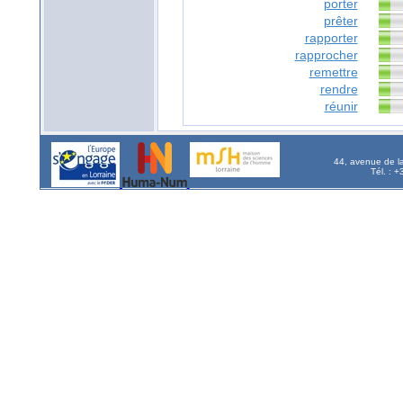
porter
prêter
rapporter
rapprocher
remettre
rendre
réunir
44, avenue de l
Tél. : 