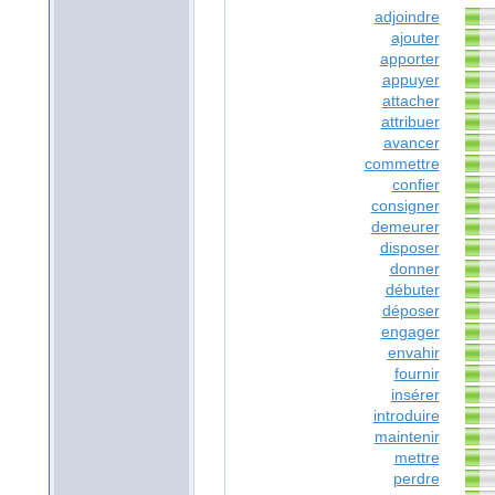
adjoindre
ajouter
apporter
appuyer
attacher
attribuer
avancer
commettre
confier
consigner
demeurer
disposer
donner
débuter
déposer
engager
envahir
fournir
insérer
introduire
maintenir
mettre
perdre