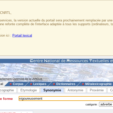
u CNRTL,
services, la version actuelle du portail sera prochainement remplacée par un
 une refonte complète de l'interface adaptée à tous les supports (ordinateurs, t
.
ion ici :
Portail lexical
cal
Corpus
Lexiques
Dictionnaires
Métalexicographie
cographie
Etymologie
Synonymie
Antonymie
Proxémie
C
ne forme
catégorie :