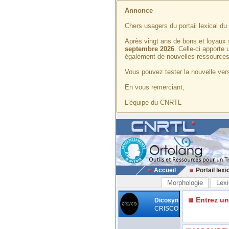
Annonce
Chers usagers du portail lexical d
Après vingt ans de bons et loyaux 
septembre 2026
. Celle-ci apporte
également de nouvelles ressources
Vous pouvez tester la nouvelle vers
En vous remerciant,
L'équipe du CNRTL
Accueil
Portail lexi
Morphologie
Lexi
Entrez u
Dicosyn
CRISCO