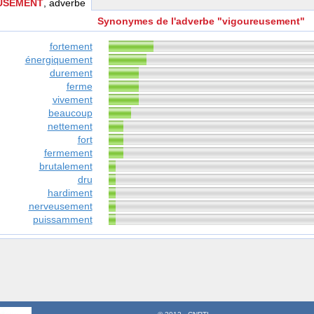
USEMENT
, adverbe
Synonymes de l'adverbe "vigoureusement"
fortement
énergiquement
durement
ferme
vivement
beaucoup
nettement
fort
fermement
brutalement
dru
hardiment
nerveusement
puissamment