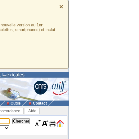
×
e nouvelle version au
1er
ablettes, smartphones) et inclut
Outils
Contact
oncordance
Aide