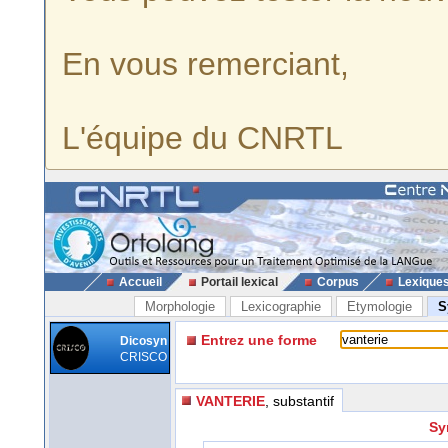
En vous remerciant,
L'équipe du CNRTL
Accueil
Portail lexical
Corpus
Lexique
Morphologie
Lexicographie
Etymologie
S
Entrez une forme
Dicosyn
CRISCO
VANTERIE
, substantif
Sy