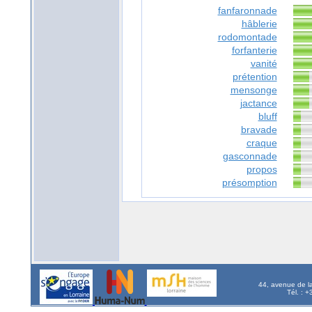
fanfaronnade
hâblerie
rodomontade
forfanterie
vanité
prétention
mensonge
jactance
bluff
bravade
craque
gasconnade
propos
présomption
44, avenue de l
Tél. : 