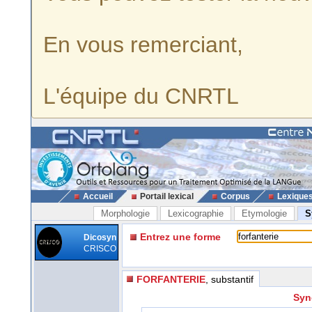
En vous remerciant,
L'équipe du CNRTL
Accueil
Portail lexical
Corpus
Lexique
Morphologie
Lexicographie
Etymologie
S
Entrez une forme
Dicosyn
CRISCO
FORFANTERIE
, substantif
Syn