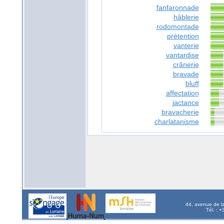
fanfaronnade
hâblerie
rodomontade
prétention
vanterie
vantardise
crânerie
bravade
bluff
affectation
jactance
bravacherie
charlatanisme
44, avenue de l
Tél. : 