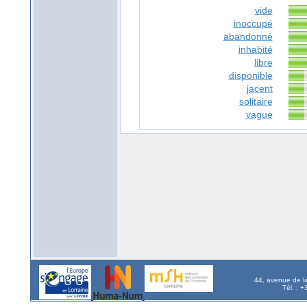
vide
inoccupé
abandonné
inhabité
libre
disponible
jacent
solitaire
vague
44, avenue de l
Tél. : 