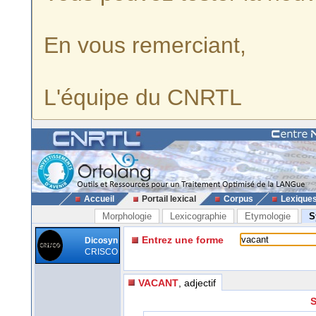
En vous remerciant,
L'équipe du CNRTL
Accueil
Portail lexical
Corpus
Lexique
Morphologie
Lexicographie
Etymologie
S
Entrez une forme
Dicosyn
CRISCO
VACANT
, adjectif
S