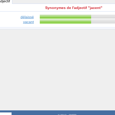
adjectif
Synonymes de l'adjectif "jacent"
délaissé
vacant