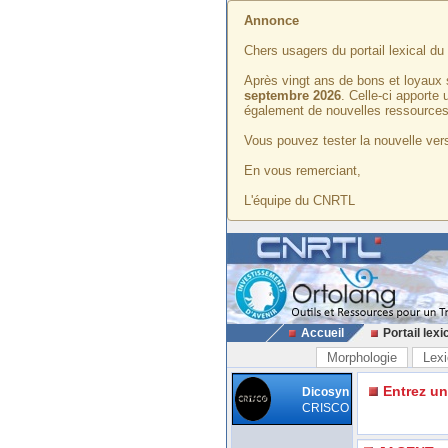
Annonce
Chers usagers du portail lexical d
Après vingt ans de bons et loyaux 
septembre 2026
. Celle-ci apporte
également de nouvelles ressources
Vous pouvez tester la nouvelle vers
En vous remerciant,
L'équipe du CNRTL
Accueil
Portail lexi
Morphologie
Lexi
Entrez u
Dicosyn
CRISCO