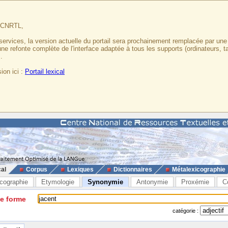
u CNRTL,
services, la version actuelle du portail sera prochainement remplacée par un
 une refonte complète de l'interface adaptée à tous les supports (ordinateurs, t
.
ion ici :
Portail lexical
cal
Corpus
Lexiques
Dictionnaires
Métalexicographie
cographie
Etymologie
Synonymie
Antonymie
Proxémie
C
ne forme
catégorie :