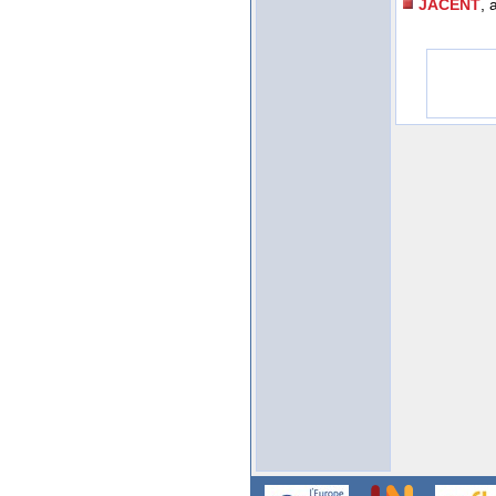
JACENT
, 