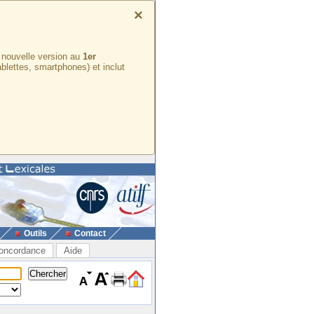
×
e nouvelle version au
1er
ablettes, smartphones) et inclut
Outils
Contact
oncordance
Aide