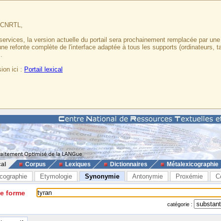
u CNRTL,
services, la version actuelle du portail sera prochainement remplacée par un
 une refonte complète de l'interface adaptée à tous les supports (ordinateurs, t
.
ion ici :
Portail lexical
cal
Corpus
Lexiques
Dictionnaires
Métalexicographie
cographie
Etymologie
Synonymie
Antonymie
Proxémie
C
ne forme
catégorie :