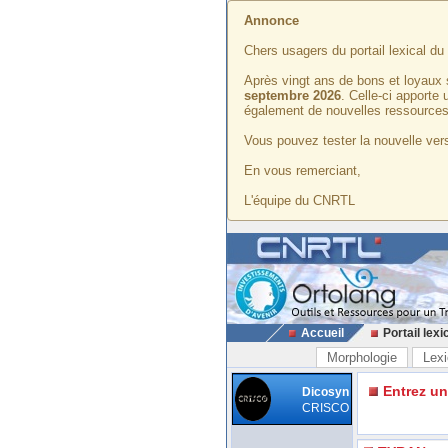
Annonce
Chers usagers du portail lexical d
Après vingt ans de bons et loyaux 
septembre 2026
. Celle-ci apporte
également de nouvelles ressources
Vous pouvez tester la nouvelle vers
En vous remerciant,
L'équipe du CNRTL
Accueil
Portail lexi
Morphologie
Lexi
Entrez u
Dicosyn
CRISCO