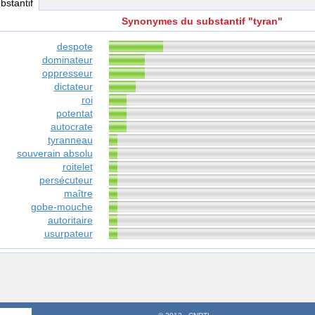
ubstantif
Synonymes du substantif "tyran"
despote
dominateur
oppresseur
dictateur
roi
potentat
autocrate
tyranneau
souverain absolu
roitelet
persécuteur
maître
gobe-mouche
autoritaire
usurpateur