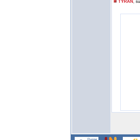
TYRAN
, s