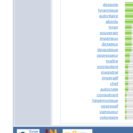
despote
tyrannique
autoritaire
absolu
tyran
souverain
impérieux
dictateur
despotique
oppresseur
maître
omnipotent
magistral
impératif
chef
autocrate
conquérant
hégémonique
oppressif
vainqueur
volontaire