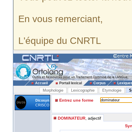
En vous remerciant,
L'équipe du CNRTL
Accueil
Portail lexical
Corpus
Lexique
Morphologie
Lexicographie
Etymologie
S
Entrez une forme
Dicosyn
CRISCO
DOMINATEUR
, adjectif
Syn