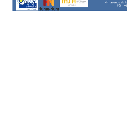
44, avenue de l
Tél. : 