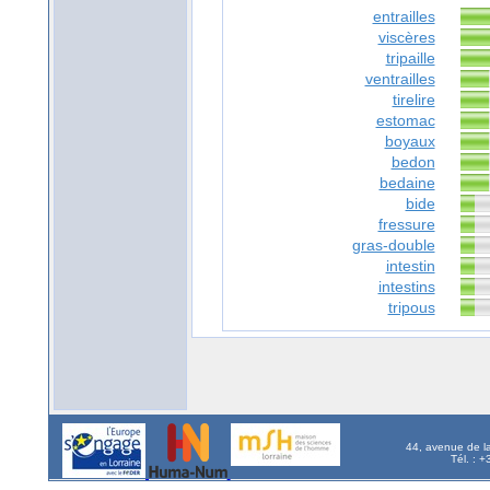
entrailles
viscères
tripaille
ventrailles
tirelire
estomac
boyaux
bedon
bedaine
bide
fressure
gras-double
intestin
intestins
tripous
44, avenue de l
Tél. : 