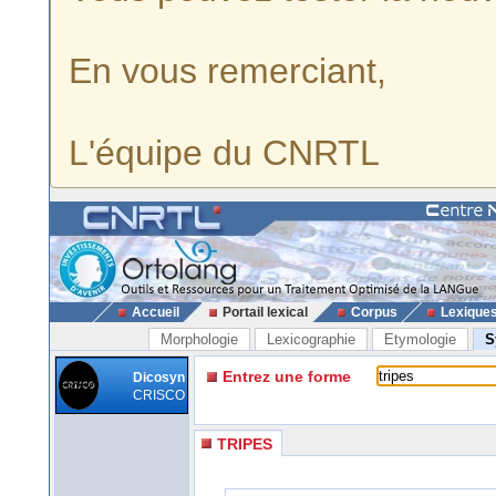
En vous remerciant,
L'équipe du CNRTL
Accueil
Portail lexical
Corpus
Lexique
Morphologie
Lexicographie
Etymologie
S
Entrez une forme
Dicosyn
CRISCO
TRIPES