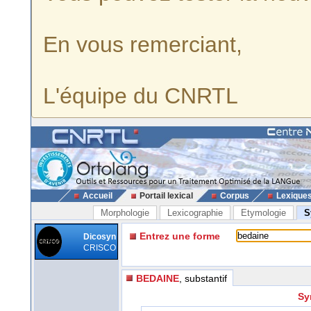
En vous remerciant,
L'équipe du CNRTL
Accueil
Portail lexical
Corpus
Lexique
Morphologie
Lexicographie
Etymologie
S
Entrez une forme
Dicosyn
CRISCO
BEDAINE
, substantif
Sy