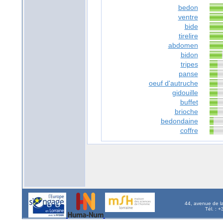
bedon
ventre
bide
tirelire
abdomen
bidon
tripes
panse
oeuf d'autruche
gidouille
buffet
brioche
bedondaine
coffre
44, avenue de l
Tél. : 