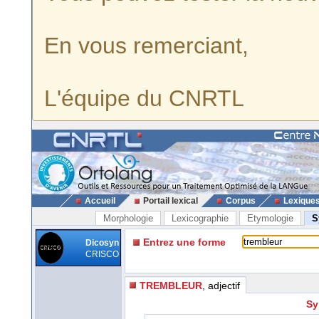
En vous remerciant,
L'équipe du CNRTL
Accueil
Portail lexical
Corpus
Lexique
Morphologie
Lexicographie
Etymologie
S
Entrez une forme
Dicosyn
CRISCO
TREMBLEUR
, adjectif
Sy