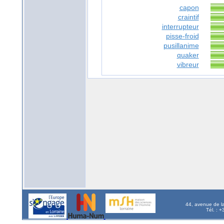
capon
craintif
interrupteur
pisse-froid
pusillanime
quaker
vibreur
44, avenue de l
Tél. : 