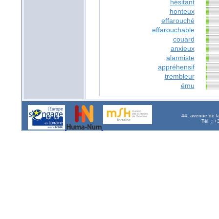
hésitant
honteux
effarouché
effarouchable
couard
anxieux
alarmiste
appréhensif
trembleur
ému
44, avenue de l
Tél. : 