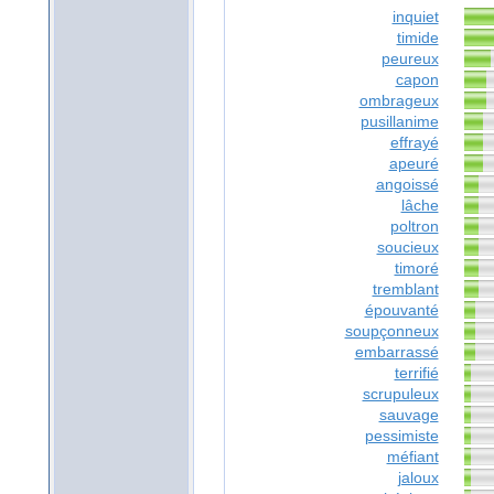
inquiet
timide
peureux
capon
ombrageux
pusillanime
effrayé
apeuré
angoissé
lâche
poltron
soucieux
timoré
tremblant
épouvanté
soupçonneux
embarrassé
terrifié
scrupuleux
sauvage
pessimiste
méfiant
jaloux