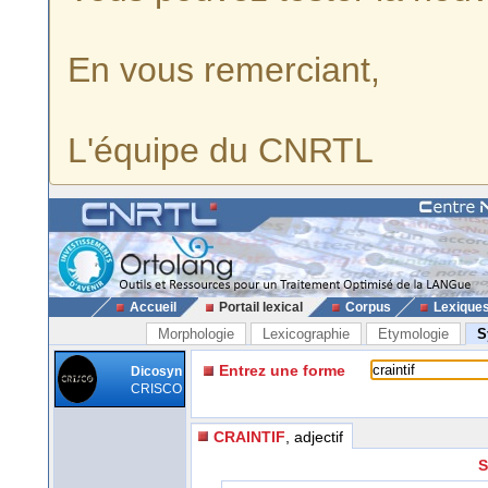
En vous remerciant,
L'équipe du CNRTL
Accueil
Portail lexical
Corpus
Lexique
Morphologie
Lexicographie
Etymologie
S
Entrez une forme
Dicosyn
CRISCO
CRAINTIF
, adjectif
S