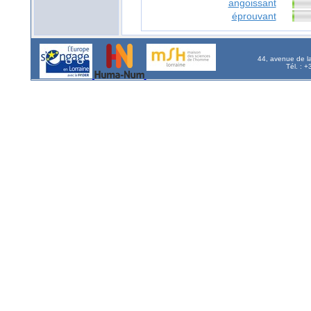
angoissant
éprouvant
44, avenue de l
Tél. : 