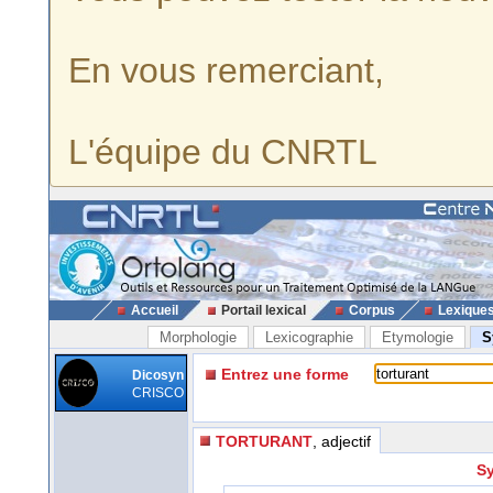
En vous remerciant,
L'équipe du CNRTL
Accueil
Portail lexical
Corpus
Lexique
Morphologie
Lexicographie
Etymologie
S
Entrez une forme
Dicosyn
CRISCO
TORTURANT
, adjectif
Sy