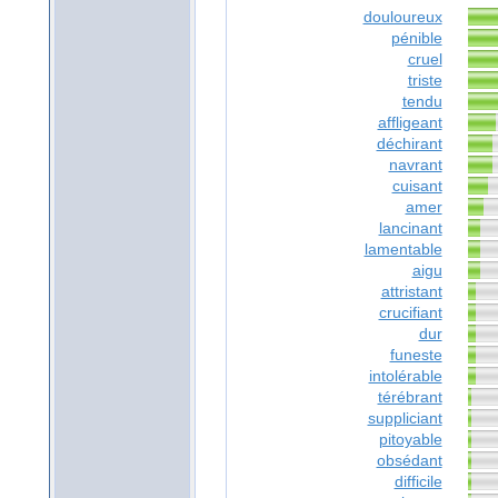
douloureux
pénible
cruel
triste
tendu
affligeant
déchirant
navrant
cuisant
amer
lancinant
lamentable
aigu
attristant
crucifiant
dur
funeste
intolérable
térébrant
suppliciant
pitoyable
obsédant
difficile