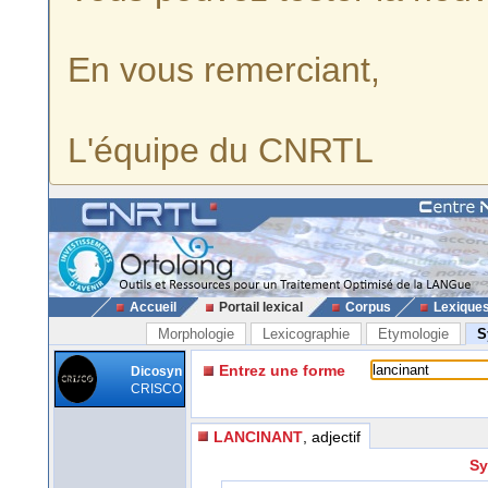
En vous remerciant,
L'équipe du CNRTL
Accueil
Portail lexical
Corpus
Lexique
Morphologie
Lexicographie
Etymologie
S
Entrez une forme
Dicosyn
CRISCO
LANCINANT
, adjectif
Sy