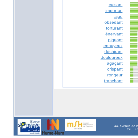
cuisant
importun
aigu
obsédant
torturant
énervant
piquant
ennuyeux
déchirant
douloureux
agaçant
crispant
rongeur
tranchant
44, avenue de l
Tél. : 