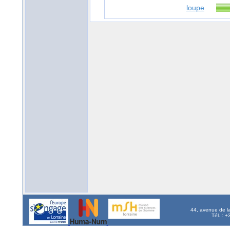
loupe
44, avenue de l
Tél. : 