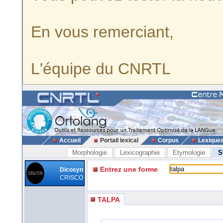
En vous remerciant,
L'équipe du CNRTL
Accueil
Portail lexical
Corpus
Lexique
Morphologie
Lexicographie
Etymologie
S
Entrez une forme
Dicosyn
CRISCO
TALPA