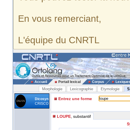
En vous remerciant,
L'équipe du CNRTL
Accueil
Portail lexical
Corpus
Lexique
Morphologie
Lexicographie
Etymologie
S
Entrez une forme
Dicosyn
CRISCO
LOUPE
, substantif
S