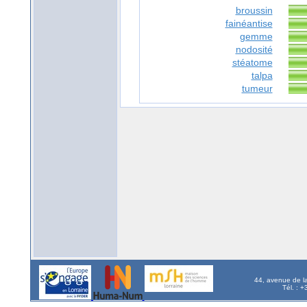
broussin
fainéantise
gemme
nodosité
stéatome
talpa
tumeur
44, avenue de l
Tél. : 