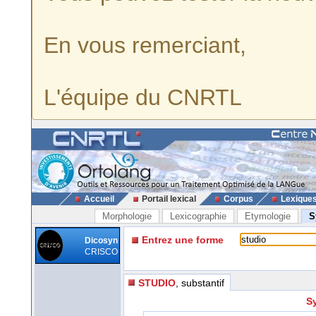
En vous remerciant,
L'équipe du CNRTL
Accueil
Portail lexical
Corpus
Lexique
Morphologie
Lexicographie
Etymologie
S
Entrez une forme
Dicosyn
CRISCO
STUDIO
, substantif
S