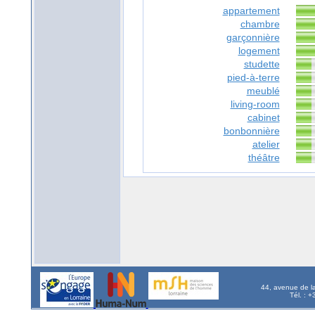
appartement
chambre
garçonnière
logement
studette
pied-à-terre
meublé
living-room
cabinet
bonbonnière
atelier
théâtre
44, avenue de l
Tél. : 