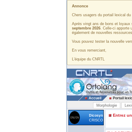
Annonce
Chers usagers du portail lexical d
Après vingt ans de bons et loyaux 
septembre 2026
. Celle-ci apporte
également de nouvelles ressources
Vous pouvez tester la nouvelle vers
En vous remerciant,
L'équipe du CNRTL
Accueil
Portail lexi
Morphologie
Lexi
Entrez u
Dicosyn
CRISCO