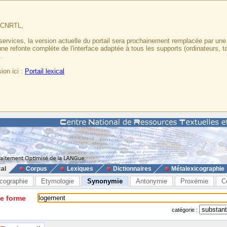
u CNRTL,
services, la version actuelle du portail sera prochainement remplacée par un
 une refonte complète de l'interface adaptée à tous les supports (ordinateurs, t
.
ion ici :
Portail lexical
cal
Corpus
Lexiques
Dictionnaires
Métalexicographie
cographie
Etymologie
Synonymie
Antonymie
Proxémie
C
ne forme
catégorie :