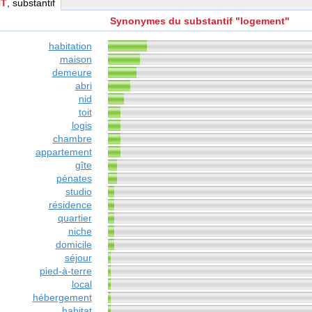
T
, substantif
Synonymes du substantif "logement"
habitation
maison
demeure
abri
nid
toit
logis
chambre
appartement
gîte
pénates
studio
résidence
quartier
niche
domicile
séjour
pied-à-terre
local
hébergement
habitat