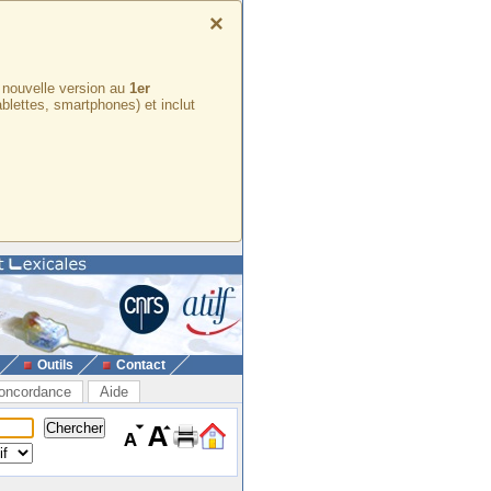
×
e nouvelle version au
1er
ablettes, smartphones) et inclut
Outils
Contact
oncordance
Aide